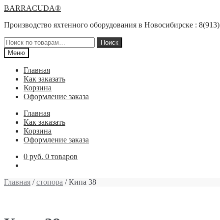
Перейти
Перейти
BARRACUDA®
к
к
Производство яхтенного оборудования в Новосибирске : 8(913)
навигации
содержимому
Искать:
Поиск
Меню
Главная
Как заказать
Корзина
Оформление заказа
Главная
Как заказать
Корзина
Оформление заказа
0 руб.
0 товаров
Главная
/
стопора
/ Кипа 38