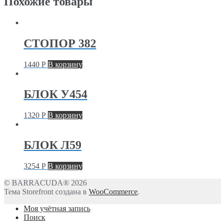
Похожие товары
СТОПОР 382
1440
Р
В корзину
БЛОК У454
1320
Р
В корзину
БЛОК Л59
3254
Р
В корзину
© BARRACUDA® 2026
Тема Storefront создана в
WooCommerce
.
Моя учётная запись
Поиск