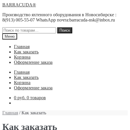
Перейти
Перейти
BARRACUDA®
к
к
Производство яхтенного оборудования в Новосибирске :
навигации
содержимому
8(913) 005-55-07 WhatsApp почта:barracuda-nsk@inbox.ru
Искать:
Поиск
Меню
Главная
Как заказать
Корзина
Оформление заказа
Главная
Как заказать
Корзина
Оформление заказа
0 руб.
0 товаров
Главная
/ Как заказать
Как заказать