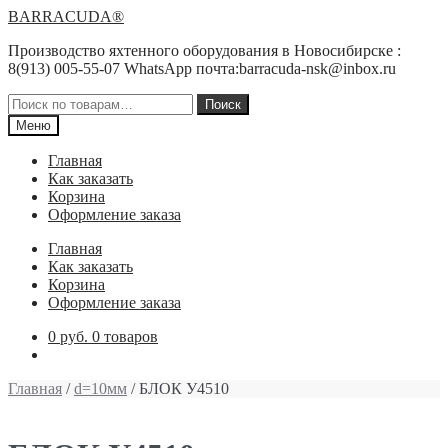
Перейти
Перейти
BARRACUDA®
к
к
Производство яхтенного оборудования в Новосибирске :
навигации
содержимому
8(913) 005-55-07 WhatsApp почта:barracuda-nsk@inbox.ru
Искать:
Поиск
Меню
Главная
Как заказать
Корзина
Оформление заказа
Главная
Как заказать
Корзина
Оформление заказа
0 руб.
0 товаров
Главная
/
d=10мм
/ БЛОК У4510