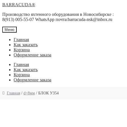
Перейти
Перейти
BARRACUDA®
к
к
Производство яхтенного оборудования в Новосибирске :
навигации
содержимому
8(913) 005-55-07 WhatsApp почта:barracuda-nsk@inbox.ru
Меню
Главная
Как заказать
Корзина
Оформление заказа
Главная
Как заказать
Корзина
Оформление заказа
Главная
/
d=8мм
/ БЛОК У354