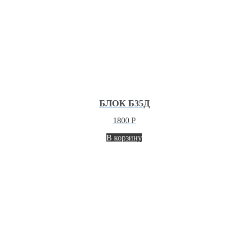
БЛОК Б35Д
1800
Р
В корзину