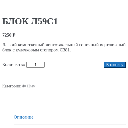
БЛОК Л59С1
7250
Р
Легкий композитный лонготакельный гоночный вертлюжный
блок с кулачковым стопором С381.
Количество
В корзину
Категория:
d=12мм
Описание