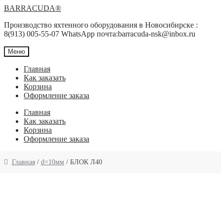
Перейти
Перейти
BARRACUDA®
к
к
Производство яхтенного оборудования в Новосибирске :
навигации
содержимому
8(913) 005-55-07 WhatsApp почта:barracuda-nsk@inbox.ru
Меню
Главная
Как заказать
Корзина
Оформление заказа
Главная
Как заказать
Корзина
Оформление заказа
Главная
/
d=10мм
/ БЛОК Л40