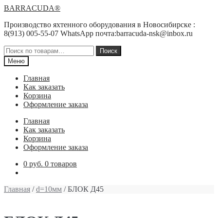
Перейти
Перейти
BARRACUDA®
к
к
Производство яхтенного оборудования в Новосибирске :
навигации
содержимому
8(913) 005-55-07 WhatsApp почта:barracuda-nsk@inbox.ru
Искать:
Поиск
Меню
Главная
Как заказать
Корзина
Оформление заказа
Главная
Как заказать
Корзина
Оформление заказа
0 руб.
0 товаров
Главная
/
d=10мм
/ БЛОК Д45