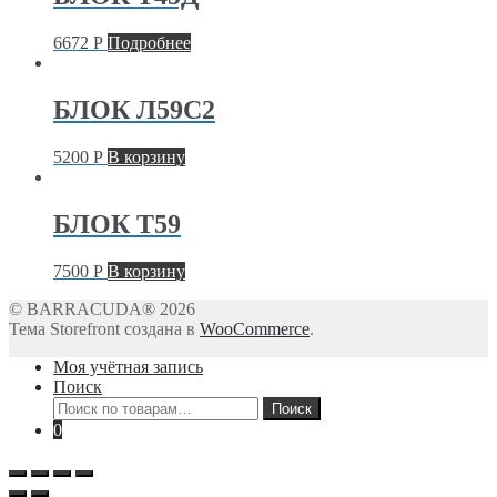
6672
Р
Подробнее
БЛОК Л59С2
5200
Р
В корзину
БЛОК T59
7500
Р
В корзину
© BARRACUDA® 2026
Тема Storefront создана в
WooCommerce
.
Моя учётная запись
Поиск
Искать:
Поиск
0