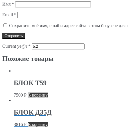
Имя
*
Email
*
Сохранить моё имя, email и адрес сайта в этом браузере д
Current ye@r
*
Похожие товары
БЛОК T59
7500
Р
В корзину
БЛОК Д35Д
3816
Р
В корзину