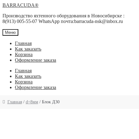
Перейти
Перейти
BARRACUDA®
к
к
Производство яхтенного оборудования в Новосибирске :
навигации
содержимому
8(913) 005-55-07 WhatsApp почта:barracuda-nsk@inbox.ru
Меню
Главная
Как заказать
Корзина
Оформление заказа
Главная
Как заказать
Корзина
Оформление заказа
Главная
/
d=8мм
/ Блок Д30