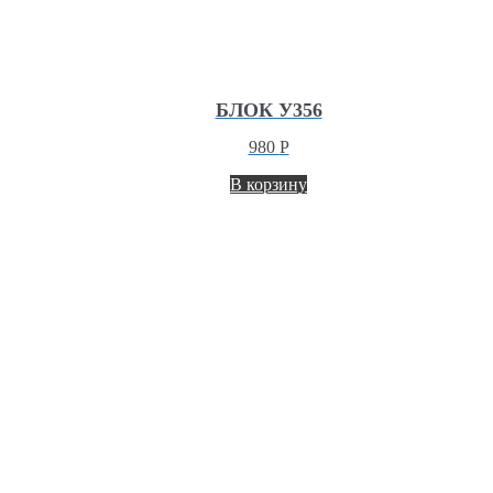
БЛОК У356
980
Р
В корзину