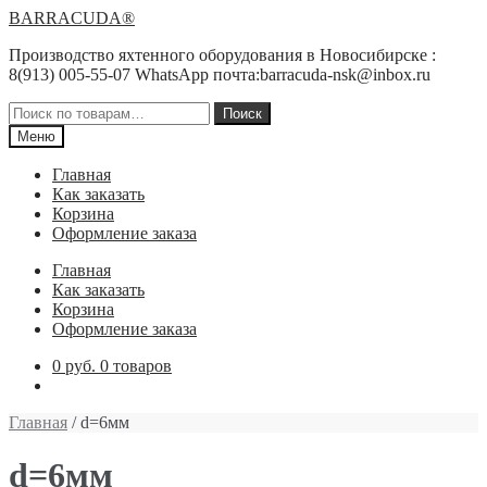
Перейти
Перейти
BARRACUDA®
к
к
Производство яхтенного оборудования в Новосибирске :
навигации
содержимому
8(913) 005-55-07 WhatsApp почта:barracuda-nsk@inbox.ru
Искать:
Поиск
Меню
Главная
Как заказать
Корзина
Оформление заказа
Главная
Как заказать
Корзина
Оформление заказа
0 руб.
0 товаров
Главная
/ d=6мм
d=6мм